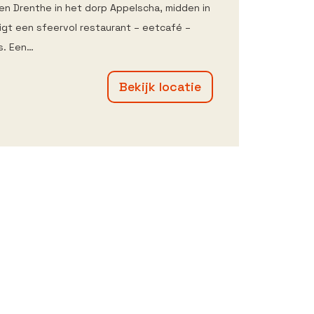
en Drenthe in het dorp Appelscha, midden in
ligt een sfeervol restaurant – eetcafé –
is. Een…
Bekijk locatie