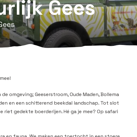
rlijk Gees
Gees
 mee!
 de omgeving; Geeserstroom, Oude Maden, Bollema
den en een schitterend beekdal landschap. Tot slot
e riet gedekte boerderijen. Hé ga je mee? Op safari
lora en fauna. We maken een toertocht in een stoere