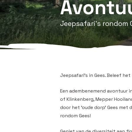
Avontuu
Jeepsafari's rondom 
Jeepsafari’s in Gees. Beleef het
Een adembenemend avontuur in
of Klinkenberg, Mepper Hooilan
door het ‘oude dorp’ Gees met d
rondom Gees!
Geniet van de diversiteit aan f