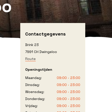
oo
Contactgegevens
Brink 23
7991 CH Dwingeloo
Route
Openingstijden
Maandag:
09:00 - 23:00
Dinsdag:
09:00 - 23:00
Woensdag:
09:00 - 23:00
Donderdag:
09:00 - 23:00
Vrijdag:
09:00 - 23:00