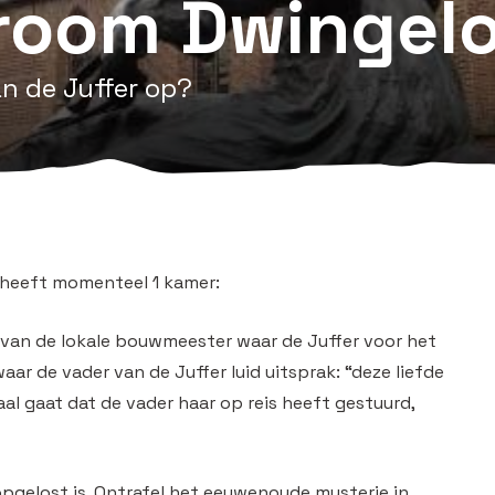
room Dwingel
an de Juffer op?
heeft momenteel 1 kamer:
s van de lokale bouwmeester waar de Juffer voor het
waar de vader van de Juffer luid uitsprak: “deze liefde
aal gaat dat de vader haar op reis heeft gestuurd,
opgelost is. Ontrafel het eeuwenoude mysterie in