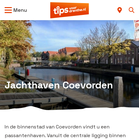
Menu
Jachthaven Coevorden
In de binnenstad van Coevorden vindt u een
passantenhaven. Vanuit de centrale ligging binnen