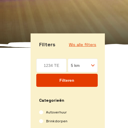
Filters
Wis alle filters
Filteren
Categorieën
Autoverhuur
Brinkdorpen