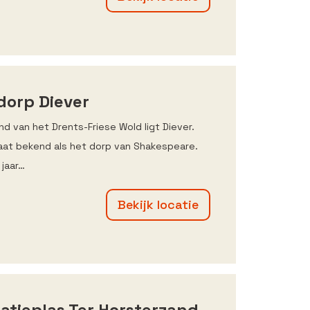
dorp Diever
nd van het Drents-Friese Wold ligt Diever.
aat bekend als het dorp van Shakespeare.
 jaar…
Bekijk locatie
atieplas Ter Horsterzand