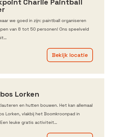
point Charlie Paintball
er
waar we goed in zijn: paintball organiseren
pen van 8 tot 50 personen! Ons speelveld
it…
Bekijk locatie
bos Lorken
klauteren en hutten bouwen. Het kan allemaal
os Lorken, vlakbij het Boomkroonpad in
Een leuke gratis activiteit…