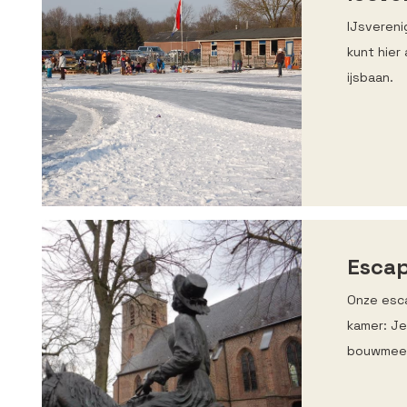
IJsvereni
kunt hier
ijsbaan.
Esca
Onze esc
kamer: Je
bouwmees