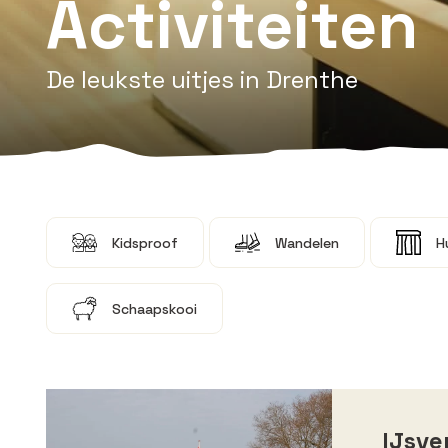
Activiteiten
De leukste uitjes in Drenthe
Kidsproof
Wandelen
H
Schaapskooi
IJsve