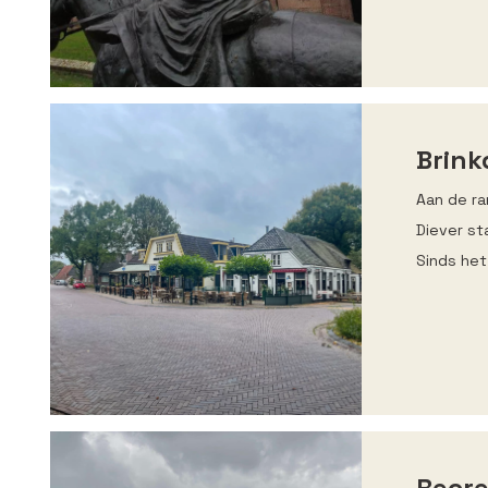
Brink
Aan de ra
Diever st
Sinds het
Recre