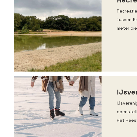
Recreatie
tussen Be
meter di
IJsve
IJsvereni
openstell
Het Reest