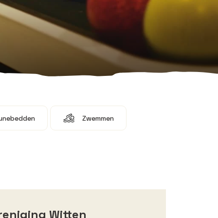
unebedden
Zwemmen
reniging Witten